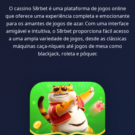
O cassino 58rbet é uma plataforma de jogos online
que oferece uma experiência completa e emocionante
para os amantes de jogos de azar. Com uma interface
amigável e intuitiva, o 58rbet proporciona fácil acesso
a uma ampla variedade de jogos, desde as clássicas
máquinas caça-níqueis até jogos de mesa como
blackjack, roleta e pôquer.