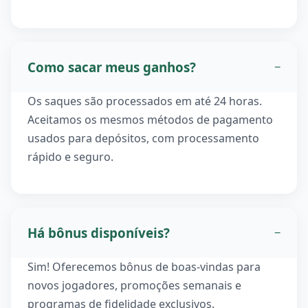
Como sacar meus ganhos?
−
Os saques são processados em até 24 horas.
Aceitamos os mesmos métodos de pagamento
usados para depósitos, com processamento
rápido e seguro.
Há bônus disponíveis?
−
Sim! Oferecemos bônus de boas-vindas para
novos jogadores, promoções semanais e
programas de fidelidade exclusivos.