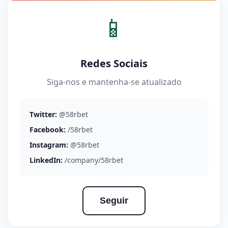
📱
Redes Sociais
Siga-nos e mantenha-se atualizado
Twitter:
@58rbet
Facebook:
/58rbet
Instagram:
@58rbet
LinkedIn:
/company/58rbet
Seguir