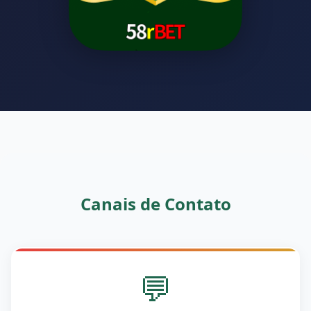
Canais de Contato
💬