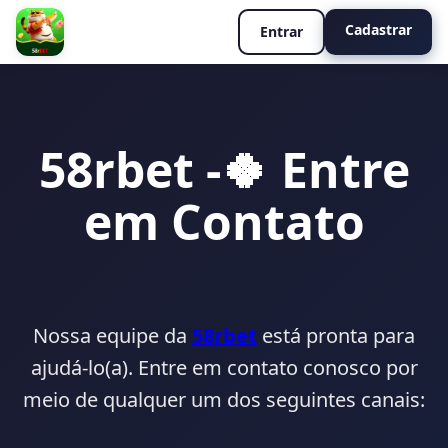
Cadastrar
Entrar
58rbet -🍀 Entre
em Contato
Nossa equipe da
58rbet
está pronta para
ajudá-lo(a). Entre em contato conosco por
meio de qualquer um dos seguintes canais: