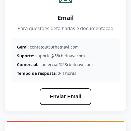
Email
Para questões detalhadas e documentação
Geral:
contato@58rbetnavi.com
Suporte:
suporte@58rbetnavi.com
Comercial:
comercial@58rbetnavi.com
Tempo de resposta:
2-4 horas
Enviar Email