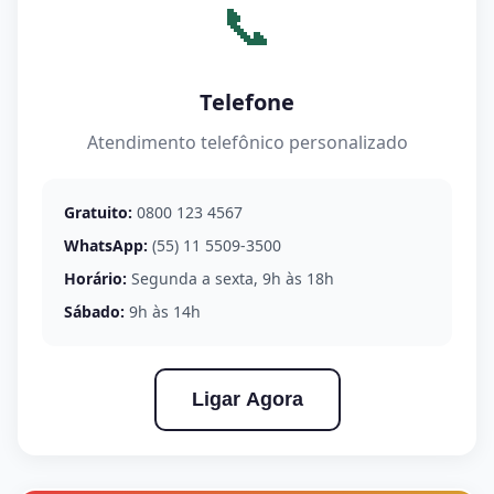
📞
Telefone
Atendimento telefônico personalizado
Gratuito:
0800 123 4567
WhatsApp:
(55) 11 5509-3500
Horário:
Segunda a sexta, 9h às 18h
Sábado:
9h às 14h
Ligar Agora