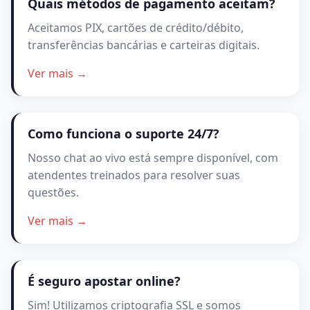
Quais métodos de pagamento aceitam?
Aceitamos PIX, cartões de crédito/débito,
transferências bancárias e carteiras digitais.
Ver mais →
Como funciona o suporte 24/7?
Nosso chat ao vivo está sempre disponível, com
atendentes treinados para resolver suas
questões.
Ver mais →
É seguro apostar online?
Sim! Utilizamos criptografia SSL e somos