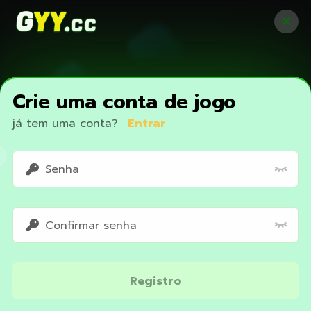
Crie uma conta de jogo
já tem uma conta?
Entrar
Access restricted
Registro
Your IP address is not within the scope of our