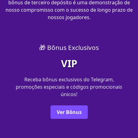
bônus de terceiro depósito é uma demonstração de
nosso compromisso com o sucesso de longo prazo de
nossos jogadores.
🎁 Bônus Exclusivos
VIP
Receba bônus exclusivos do Telegram,
promoções especiais e códigos promocionais
únicos!
Ver Bônus