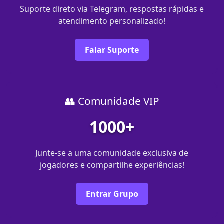
Suporte direto via Telegram, respostas rápidas e
atendimento personalizado!
Falar Suporte
👥 Comunidade VIP
1000+
Junte-se a uma comunidade exclusiva de
jogadores e compartilhe experiências!
Entrar Grupo