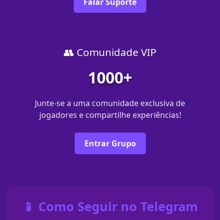
Falar Suporte
👥 Comunidade VIP
1000+
Junte-se a uma comunidade exclusiva de
jogadores e compartilhe experiências!
Entrar Grupo
📱 Como Seguir no Telegram