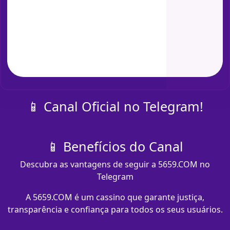
📱 Canal Oficial no Telegram!
📱 Benefícios do Canal
Descubra as vantagens de seguir a 5659.COM no
Telegram
A 5659.COM é um cassino que garante justiça,
transparência e confiança para todos os seus usuários.