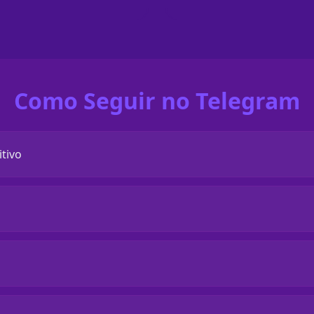
Como Seguir no Telegram
tivo