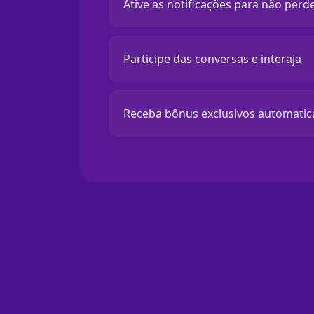
Ative as notificações para não perd
Participe das conversas e interaja
Receba bônus exclusivos automati