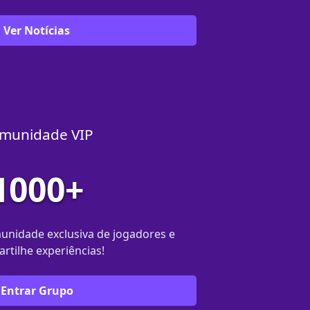
Ver Notícias
munidade VIP
1000+
unidade exclusiva de jogadores e
rtilhe experiências!
Entrar Grupo