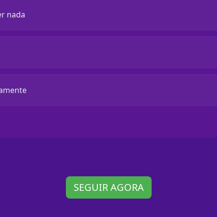
er nada
camente
SEGUIR AGORA