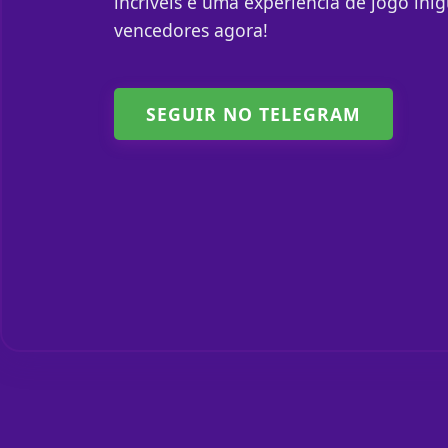
incríveis e uma experiência de jogo inig
vencedores agora!
SEGUIR NO TELEGRAM