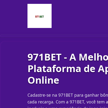
971BET - A Melh
Plataforma de A
Online
Cadastre-se na 971BET para ganhar bôn
cada recarga. Com a 971BET, você tem 