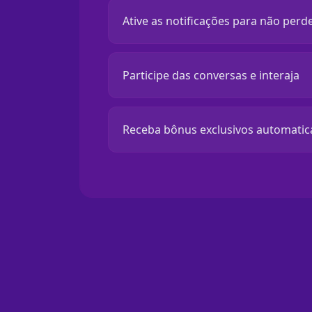
Ative as notificações para não perd
Participe das conversas e interaja
Receba bônus exclusivos automati