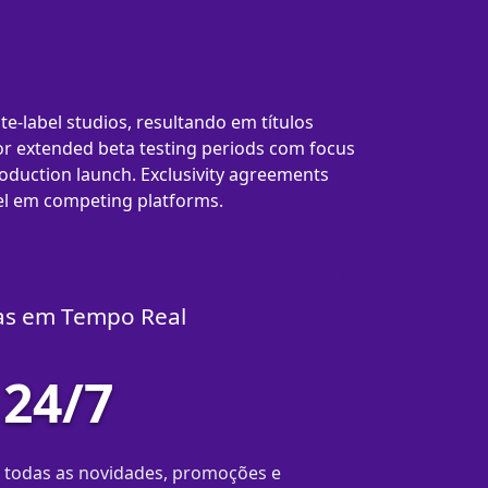
e-label studios, resultando em títulos
r extended beta testing periods com focus
duction launch. Exclusivity agreements
vel em competing platforms.
as em Tempo Real
24/7
e todas as novidades, promoções e