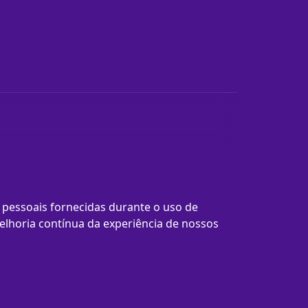
 pessoais fornecidas durante o uso de
elhoria contínua da experiência de nossos