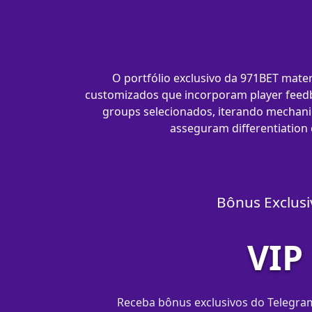
O portfólio exclusivo da 971BET mater
customizados que incorporam player feedb
groups selecionados, iterando mechani
asseguram differentiation 
Bônus Exclusi
VIP
Receba bônus exclusivos do Telegra