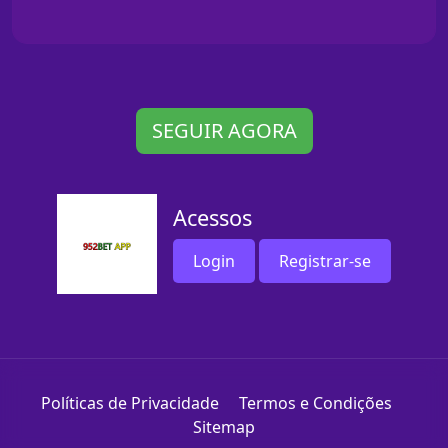
SEGUIR AGORA
Acessos
Login
Registrar-se
Políticas de Privacidade
Termos e Condições
Sitemap