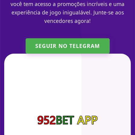
você tem acesso a promoções incríveis e uma
experiência de jogo inigualável. Junte-se aos
vencedores agora!
SEGUIR NO TELEGRAM