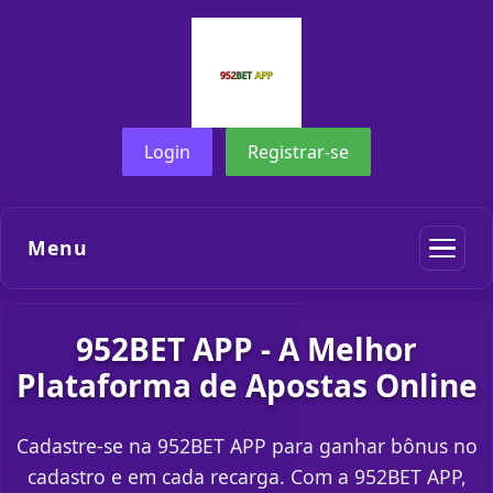
Login
Registrar-se
Menu
952BET APP - A Melhor
Plataforma de Apostas Online
Cadastre-se na 952BET APP para ganhar bônus no
cadastro e em cada recarga. Com a 952BET APP,