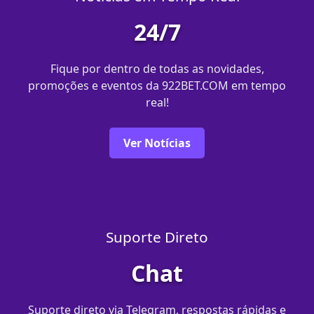
24/7
Fique por dentro de todas as novidades,
promoções e eventos da 922BET.COM em tempo
real!
Ver Notícias
Suporte Direto
Chat
Suporte direto via Telegram, respostas rápidas e