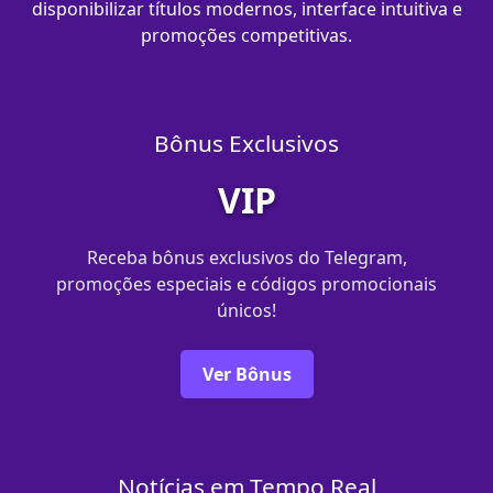
disponibilizar títulos modernos, interface intuitiva e
promoções competitivas.
Bônus Exclusivos
VIP
Receba bônus exclusivos do Telegram,
promoções especiais e códigos promocionais
únicos!
Ver Bônus
Notícias em Tempo Real