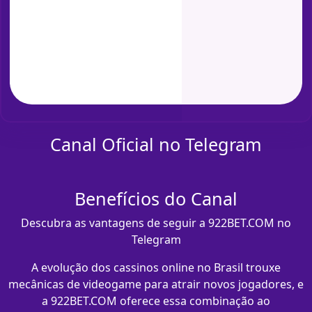
Canal Oficial no Telegram
Benefícios do Canal
Descubra as vantagens de seguir a 922BET.COM no
Telegram
A evolução dos cassinos online no Brasil trouxe
mecânicas de videogame para atrair novos jogadores, e
a 922BET.COM oferece essa combinação ao