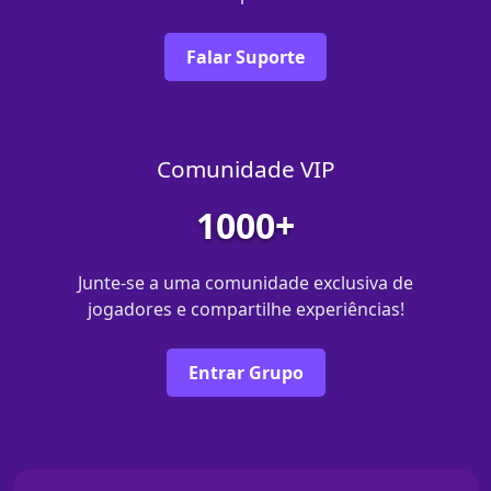
Falar Suporte
Comunidade VIP
1000+
Junte-se a uma comunidade exclusiva de
jogadores e compartilhe experiências!
Entrar Grupo