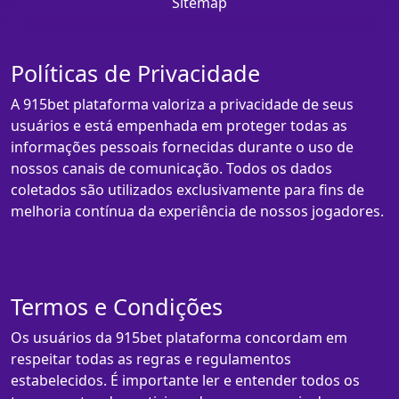
Sitemap
Políticas de Privacidade
A 915bet plataforma valoriza a privacidade de seus
usuários e está empenhada em proteger todas as
informações pessoais fornecidas durante o uso de
nossos canais de comunicação. Todos os dados
coletados são utilizados exclusivamente para fins de
melhoria contínua da experiência de nossos jogadores.
Termos e Condições
Os usuários da 915bet plataforma concordam em
respeitar todas as regras e regulamentos
estabelecidos. É importante ler e entender todos os