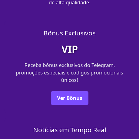
de alta qualidade.
Bônus Exclusivos
VIP
Receba bônus exclusivos do Telegram,
promoções especiais e códigos promocionais
únicos!
Ver Bônus
Notícias em Tempo Real