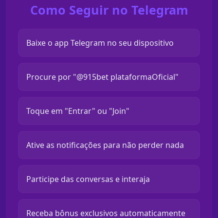
Como Seguir no Telegram
Baixe o app Telegram no seu dispositivo
Procure por "@915bet plataformaOficial"
Toque em "Entrar" ou "Join"
Ative as notificações para não perder nada
Participe das conversas e interaja
Receba bônus exclusivos automaticamente