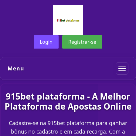
Login
Registrar-se
Menu
915bet plataforma - A Melhor
Plataforma de Apostas Online
Cadastre-se na 915bet plataforma para ganhar
bônus no cadastro e em cada recarga. Com a