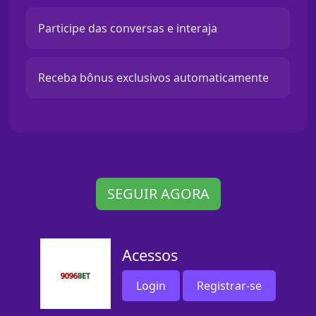
Participe das conversas e interaja
Receba bônus exclusivos automaticamente
SEGUIR AGORA
Acessos
Login
Registrar-se