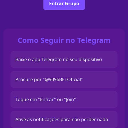
Entrar Grupo
Como Seguir no Telegram
Baixe o app Telegram no seu dispositivo
Procure por "@9096BETOficial"
Toque em "Entrar" ou "Join"
Ative as notificações para não perder nada