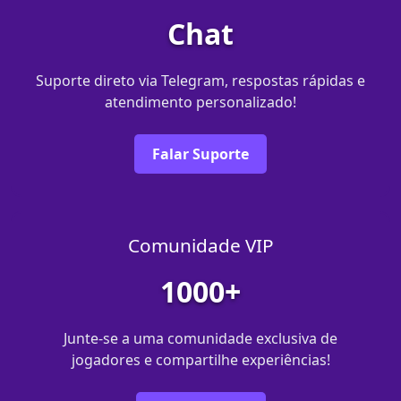
Chat
Suporte direto via Telegram, respostas rápidas e
atendimento personalizado!
Falar Suporte
Comunidade VIP
1000+
Junte-se a uma comunidade exclusiva de
jogadores e compartilhe experiências!