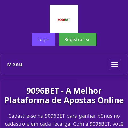
Login
Registrar-se
Menu
9096BET - A Melhor
Plataforma de Apostas Online
Cadastre-se na 9096BET para ganhar bônus no
cadastro e em cada recarga. Com a 9096BET, você