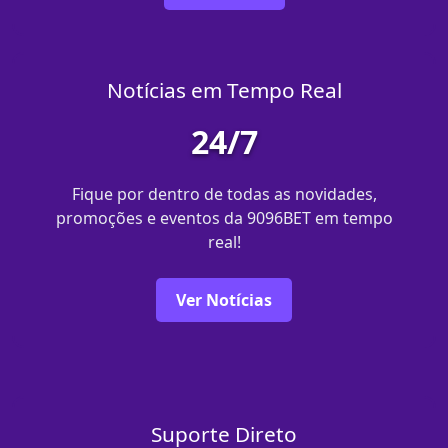
Notícias em Tempo Real
24/7
Fique por dentro de todas as novidades,
promoções e eventos da 9096BET em tempo
real!
Ver Notícias
Suporte Direto