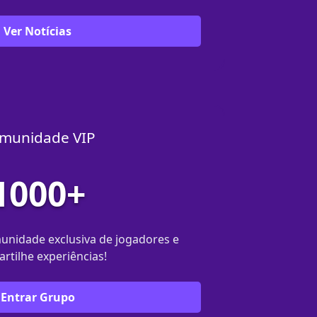
Ver Notícias
munidade VIP
1000+
unidade exclusiva de jogadores e
rtilhe experiências!
Entrar Grupo