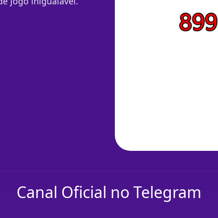
e jogo inigualável.
Canal Oficial no Telegram