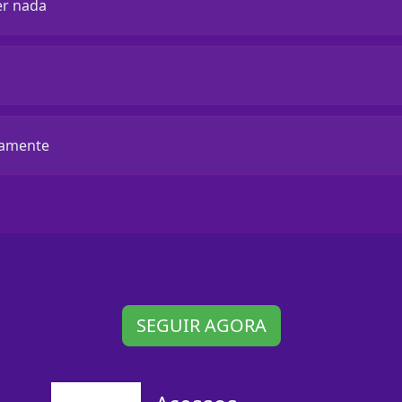
er nada
camente
SEGUIR AGORA