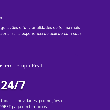
am
nfigurações e funcionalidades de forma mais
rsonalizar a experiência de acordo com suas
as em Tempo Real
24/7
e todas as novidades, promoções e
99BET paga em tempo real!