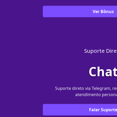
Ver Bônus
Suporte Dire
Cha
Suporte direto via Telegram, r
atendimento persona
Falar Suport