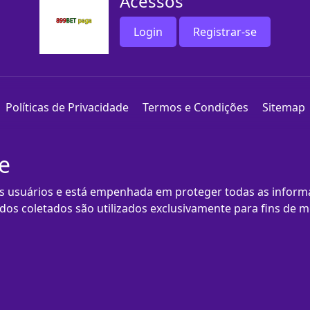
Acessos
Login
Registrar-se
Políticas de Privacidade
Termos e Condições
Sitemap
de
us usuários e está empenhada em proteger todas as inform
os coletados são utilizados exclusivamente para fins de m