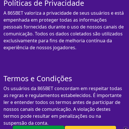
Políticas de Privacidade
A 865BET valoriza a privacidade de seus usuários e está
empenhada em proteger todas as informações
pessoais fornecidas durante o uso de nossos canais de
comunicação. Todos os dados coletados são utilizados
exclusivamente para fins de melhoria contínua da
experiência de nossos jogadores.
Termos e Condições
Os usuários da 865BET concordam em respeitar todas
as regras e regulamentos estabelecidos. É importante
ler e entender todos os termos antes de participar de
nossos canais de comunicação. A violação destes
termos pode resultar em penalizações ou na
suspensão da conta.