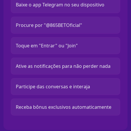
Baixe o app Telegram no seu dispositivo
Procure por "@865BETOficial"
Toque em "Entrar" ou "Join"
Ative as notificações para não perder nada
Participe das conversas e interaja
Receba bônus exclusivos automaticamente