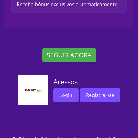
Receba bônus exclusivos automaticamente
SEGUIR AGORA
Acessos
Login
Registrar-se