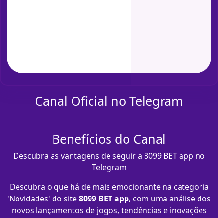
Canal Oficial no Telegram
Benefícios do Canal
Descubra as vantagens de seguir a 8099 BET app no
Telegram
Descubra o que há de mais emocionante na categoria
'Novidades' do site
8099 BET app
, com uma análise dos
novos lançamentos de jogos, tendências e inovações