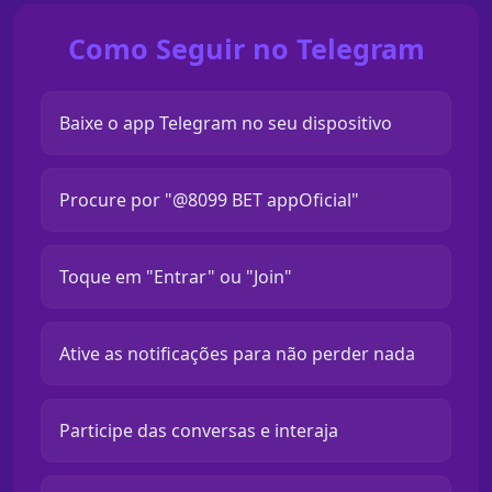
Como Seguir no Telegram
Baixe o app Telegram no seu dispositivo
Procure por "@8099 BET appOficial"
Toque em "Entrar" ou "Join"
Ative as notificações para não perder nada
Participe das conversas e interaja