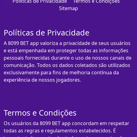
Políticas de Privacidade
Termos e Condições
Sitemap
Políticas de Privacidade
A 8099 BET app valoriza a privacidade de seus usuários
e está empenhada em proteger todas as informações
pessoais fornecidas durante o uso de nossos canais de
comunicação. Todos os dados coletados são utilizados
exclusivamente para fins de melhoria contínua da
experiência de nossos jogadores.
Termos e Condições
Os usuários da 8099 BET app concordam em respeitar
todas as regras e regulamentos estabelecidos. É