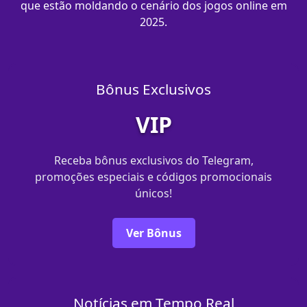
que estão moldando o cenário dos jogos online em
2025.
Bônus Exclusivos
VIP
Receba bônus exclusivos do Telegram,
promoções especiais e códigos promocionais
únicos!
Ver Bônus
Notícias em Tempo Real