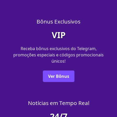
Bônus Exclusivos
VIP
Receba bônus exclusivos do Telegram,
promoções especiais e códigos promocionais
únicos!
Ver Bônus
Notícias em Tempo Real
24/7