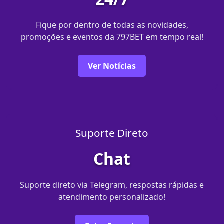
Fique por dentro de todas as novidades,
promoções e eventos da 797BET em tempo real!
Ver Notícias
Suporte Direto
Chat
Suporte direto via Telegram, respostas rápidas e
atendimento personalizado!