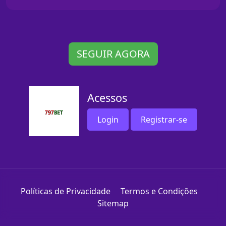
SEGUIR AGORA
Acessos
Login
Registrar-se
Políticas de Privacidade
Termos e Condições
Sitemap