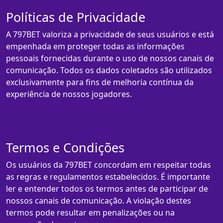
Políticas de Privacidade
A 797BET valoriza a privacidade de seus usuários e está
empenhada em proteger todas as informações
pessoais fornecidas durante o uso de nossos canais de
comunicação. Todos os dados coletados são utilizados
exclusivamente para fins de melhoria contínua da
experiência de nossos jogadores.
Termos e Condições
Os usuários da 797BET concordam em respeitar todas
as regras e regulamentos estabelecidos. É importante
ler e entender todos os termos antes de participar de
nossos canais de comunicação. A violação destes
termos pode resultar em penalizações ou na