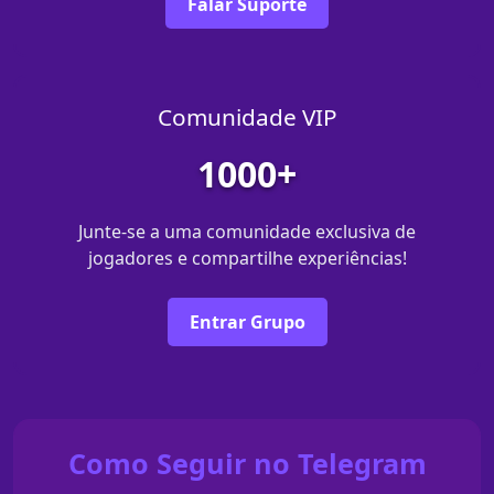
Falar Suporte
Comunidade VIP
1000+
Junte-se a uma comunidade exclusiva de
jogadores e compartilhe experiências!
Entrar Grupo
Como Seguir no Telegram