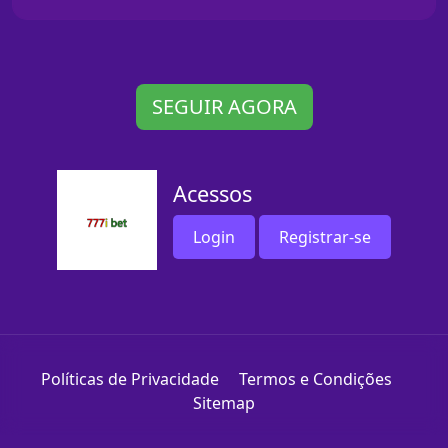
SEGUIR AGORA
Acessos
Login
Registrar-se
Políticas de Privacidade
Termos e Condições
Sitemap