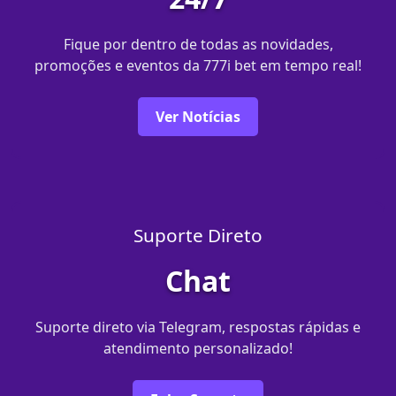
Fique por dentro de todas as novidades,
promoções e eventos da 777i bet em tempo real!
Ver Notícias
Suporte Direto
Chat
Suporte direto via Telegram, respostas rápidas e
atendimento personalizado!