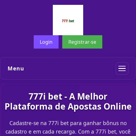
Login
Registrar-se
Menu
777i bet - A Melhor
Plataforma de Apostas Online
Cadastre-se na 777i bet para ganhar bônus no
cadastro e em cada recarga. Com a 777i bet, você