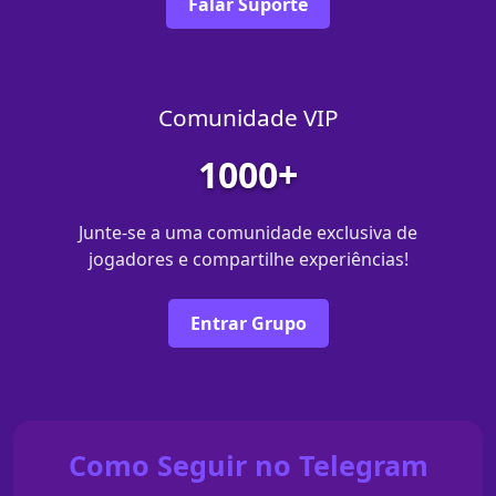
Falar Suporte
Comunidade VIP
1000+
Junte-se a uma comunidade exclusiva de
jogadores e compartilhe experiências!
Entrar Grupo
Como Seguir no Telegram