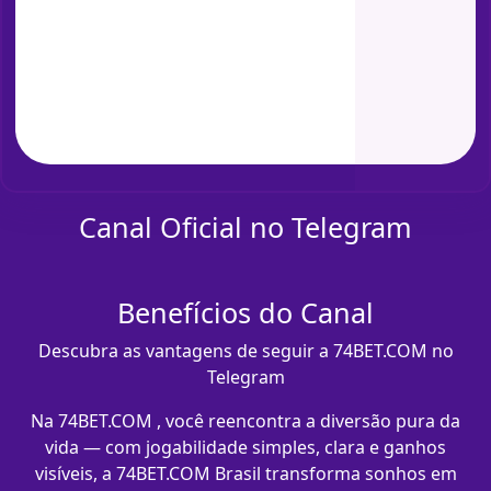
Canal Oficial no Telegram
Benefícios do Canal
Descubra as vantagens de seguir a 74BET.COM no
Telegram
Na 74BET.COM , você reencontra a diversão pura da
vida — com jogabilidade simples, clara e ganhos
visíveis, a 74BET.COM Brasil transforma sonhos em