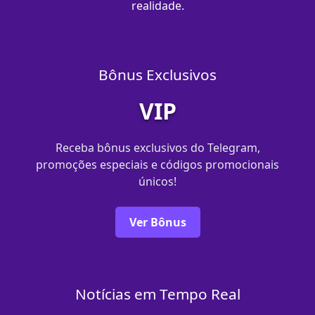
realidade.
Bônus Exclusivos
VIP
Receba bônus exclusivos do Telegram,
promoções especiais e códigos promocionais
únicos!
Ver Bônus
Notícias em Tempo Real