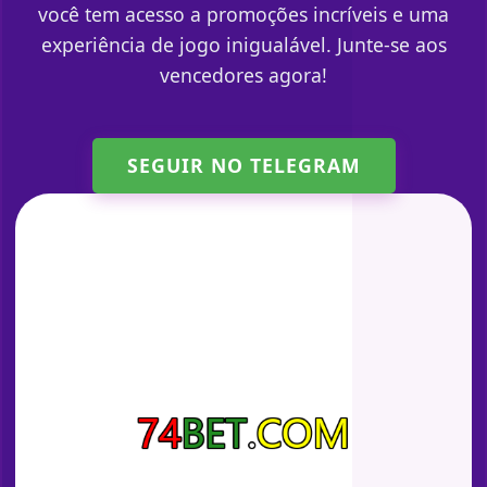
você tem acesso a promoções incríveis e uma
experiência de jogo inigualável. Junte-se aos
vencedores agora!
SEGUIR NO TELEGRAM