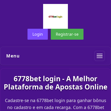
Login
Registrar-se
Menu
6778bet login - A Melhor
Plataforma de Apostas Online
Cadastre-se na 6778bet login para ganhar bônus
no cadastro e em cada recarga. Com a 6778bet