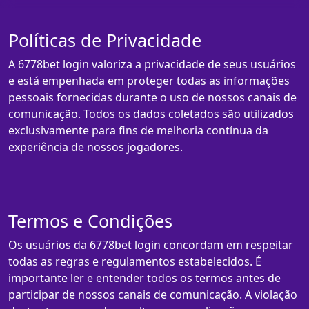
Políticas de Privacidade
A 6778bet login valoriza a privacidade de seus usuários
e está empenhada em proteger todas as informações
pessoais fornecidas durante o uso de nossos canais de
comunicação. Todos os dados coletados são utilizados
exclusivamente para fins de melhoria contínua da
experiência de nossos jogadores.
Termos e Condições
Os usuários da 6778bet login concordam em respeitar
todas as regras e regulamentos estabelecidos. É
importante ler e entender todos os termos antes de
participar de nossos canais de comunicação. A violação