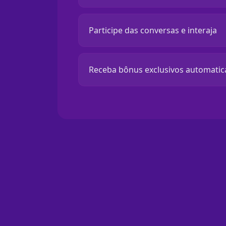
Participe das conversas e interaja
Receba bônus exclusivos automati