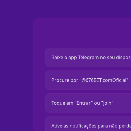
Baixe o app Telegram no seu disposi
Procure por "@676BET.comOficial"
Toque em "Entrar" ou "Join"
Ative as notificações para não perd