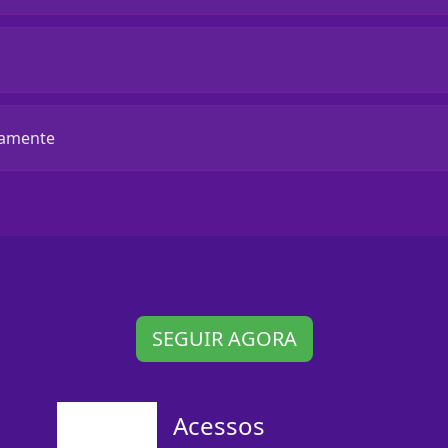
camente
SEGUIR AGORA
Acessos