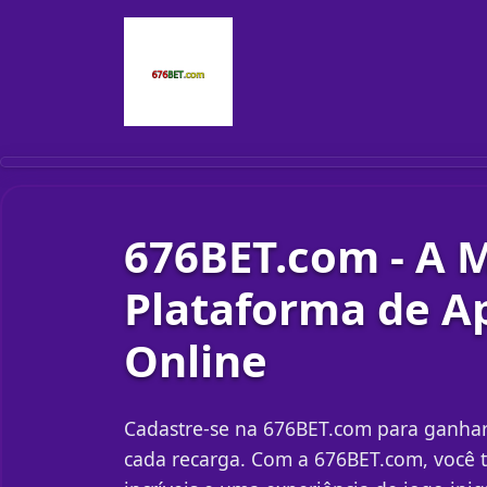
676BET.com - A 
Plataforma de A
Online
Cadastre-se na 676BET.com para ganha
cada recarga. Com a 676BET.com, você