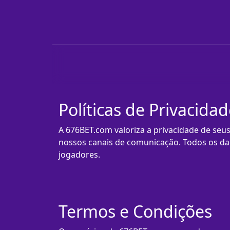
Políticas de Privacida
A 676BET.com valoriza a privacidade de se
nossos canais de comunicação. Todos os dad
jogadores.
Termos e Condições