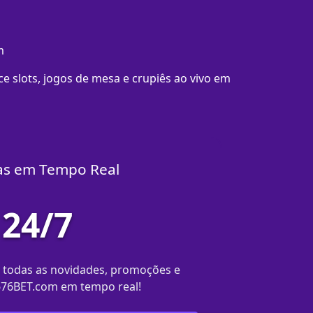
m
e slots, jogos de mesa e crupiês ao vivo em
as em Tempo Real
24/7
e todas as novidades, promoções e
676BET.com em tempo real!