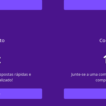
to
Co
t
espostas rápidas e
Junte-se a uma com
lizado!
compa
e