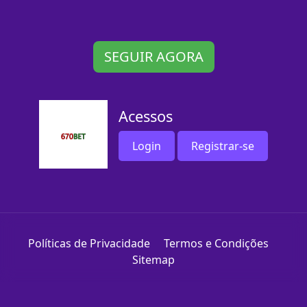
SEGUIR AGORA
Acessos
Login
Registrar-se
Políticas de Privacidade
Termos e Condições
Sitemap