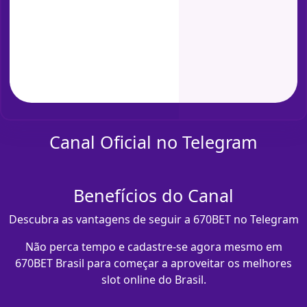
Canal Oficial no Telegram
Benefícios do Canal
Descubra as vantagens de seguir a 670BET no Telegram
Não perca tempo e cadastre-se agora mesmo em
670BET Brasil para começar a aproveitar os melhores
slot online do Brasil.