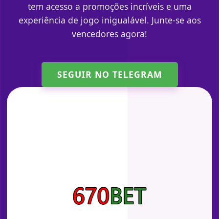
tem acesso a promoções incríveis e uma
experiência de jogo inigualável. Junte-se aos
vencedores agora!
SEGUIR NO TELEGRAM