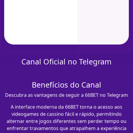
Canal Oficial no Telegram
Benefícios do Canal
Descubra as vantagens de seguir a 66BET no Telegram
A interface moderna da 66BET torna o acesso aos
videogames de cassino fácil e rápido, permitindo
alternar entre jogos diferentes sem perder tempo ou
enfrentar travamentos que atrapalhem a experiência