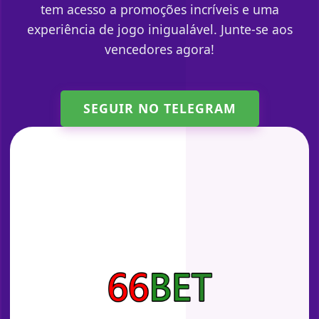
tem acesso a promoções incríveis e uma
experiência de jogo inigualável. Junte-se aos
vencedores agora!
SEGUIR NO TELEGRAM