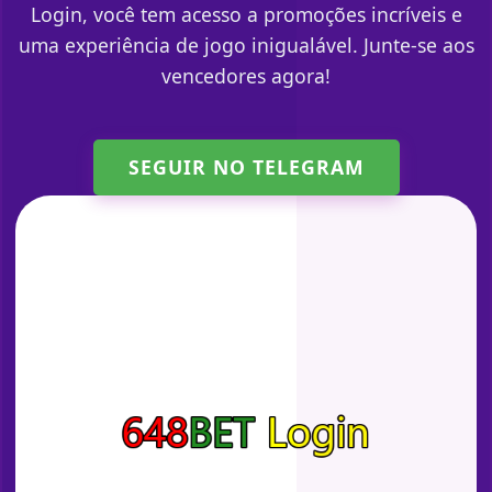
Login, você tem acesso a promoções incríveis e
uma experiência de jogo inigualável. Junte-se aos
vencedores agora!
SEGUIR NO TELEGRAM