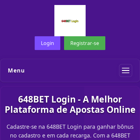
Login
Registrar-se
Menu
648BET Login - A Melhor
Plataforma de Apostas Online
Cadastre-se na 648BET Login para ganhar bônus
no cadastro e em cada recarga. Com a 648BET