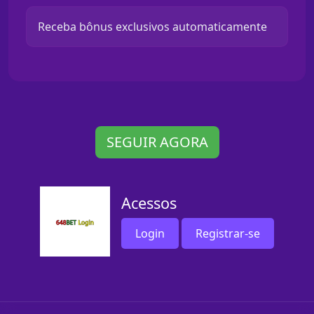
Receba bônus exclusivos automaticamente
SEGUIR AGORA
Acessos
Login
Registrar-se