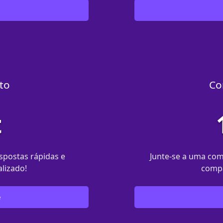
to
Co
t
espostas rápidas e
Junte-se a uma com
lizado!
compa
e