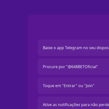
Baixe o app Telegram no seu disposi
Procure por "@648BETOficial"
Toque em "Entrar" ou "Join"
Ative as notificações para não perd