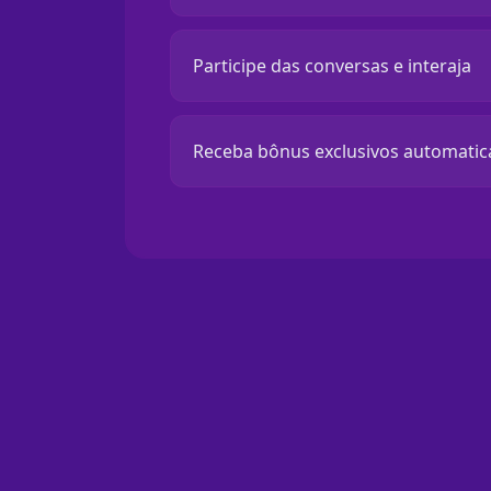
Participe das conversas e interaja
Receba bônus exclusivos automati