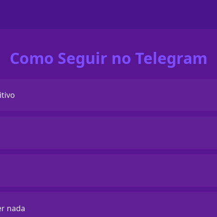
Como Seguir no Telegram
tivo
er nada