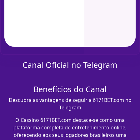
Canal Oficial no Telegram
Benefícios do Canal
Descubra as vantagens de seguir a 6171BET.com no
Telegram
O Cassino 6171BET.com destaca-se como uma
plataforma completa de entretenimento online,
oferecendo aos seus jogadores brasileiros uma