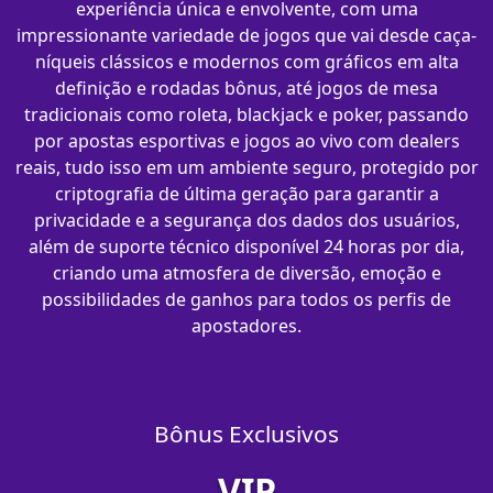
experiência única e envolvente, com uma
impressionante variedade de jogos que vai desde caça-
níqueis clássicos e modernos com gráficos em alta
definição e rodadas bônus, até jogos de mesa
tradicionais como roleta, blackjack e poker, passando
por apostas esportivas e jogos ao vivo com dealers
reais, tudo isso em um ambiente seguro, protegido por
criptografia de última geração para garantir a
privacidade e a segurança dos dados dos usuários,
além de suporte técnico disponível 24 horas por dia,
criando uma atmosfera de diversão, emoção e
possibilidades de ganhos para todos os perfis de
apostadores.
Bônus Exclusivos
VIP