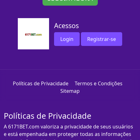
Acessos
Login
Registrar-se
Políticas de Privacidade
Termos e Condições
Sitemap
Políticas de Privacidade
A 6171BET.com valoriza a privacidade de seus usuários
e está empenhada em proteger todas as informações