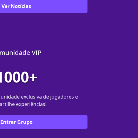
Ver Notícias
munidade VIP
1000+
unidade exclusiva de jogadores e
rtilhe experiências!
Entrar Grupo