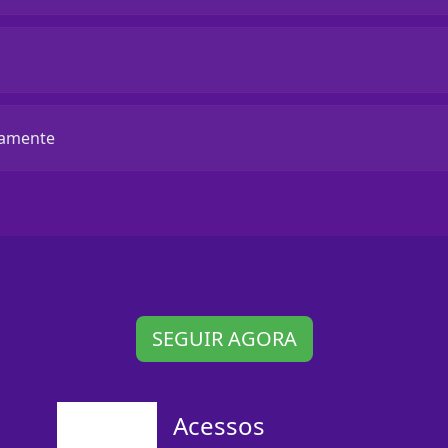
camente
SEGUIR AGORA
Acessos