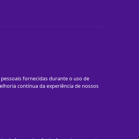
 pessoais fornecidas durante o uso de
elhoria contínua da experiência de nossos