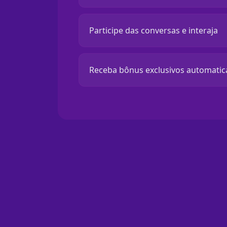
Participe das conversas e interaja
Receba bônus exclusivos automati