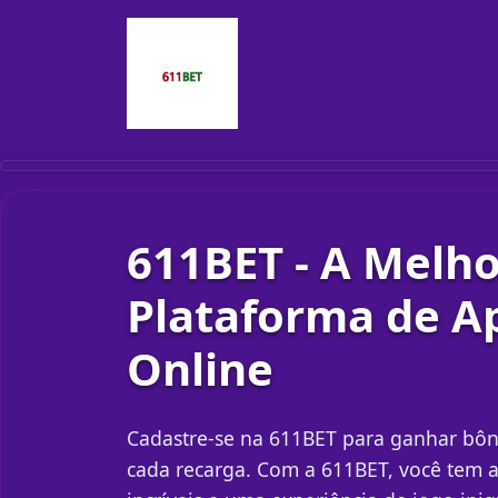
611BET - A Melh
Plataforma de A
Online
Cadastre-se na 611BET para ganhar bôn
cada recarga. Com a 611BET, você tem 