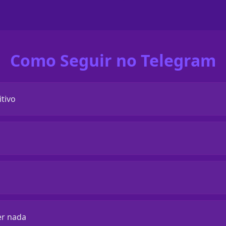
Como Seguir no Telegram
tivo
er nada