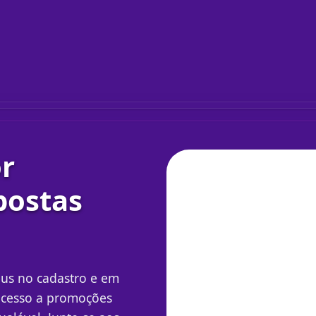
or
postas
us no cadastro e em
acesso a promoções