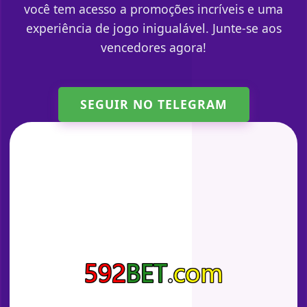
você tem acesso a promoções incríveis e uma
experiência de jogo inigualável. Junte-se aos
vencedores agora!
SEGUIR NO TELEGRAM