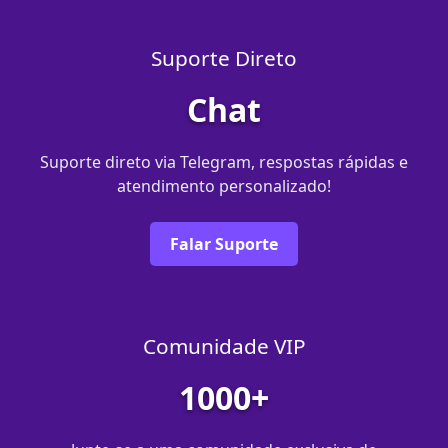
Suporte Direto
Chat
Suporte direto via Telegram, respostas rápidas e
atendimento personalizado!
Falar Suporte
Comunidade VIP
1000+