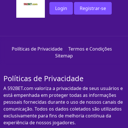
Login
Registrar-se
Políticas de Privacidade
Termos e Condições
Sitemap
Políticas de Privacidade
A 592BET.com valoriza a privacidade de seus usuários e
está empenhada em proteger todas as informações
pessoais fornecidas durante o uso de nossos canais de
comunicação. Todos os dados coletados são utilizados
exclusivamente para fins de melhoria contínua da
experiência de nossos jogadores.