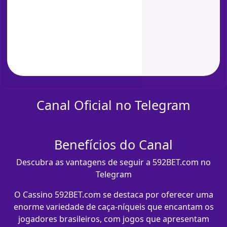
Canal Oficial no Telegram
Benefícios do Canal
Descubra as vantagens de seguir a 592BET.com no
Telegram
O Cassino 592BET.com se destaca por oferecer uma
enorme variedade de caça-níqueis que encantam os
jogadores brasileiros, com jogos que apresentam