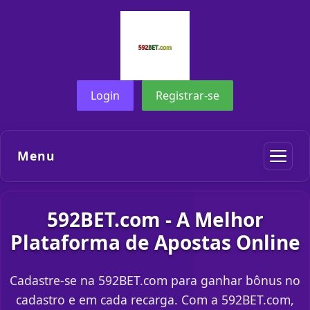
Login
Registrar-se
Menu
592BET.com - A Melhor
Plataforma de Apostas Online
Cadastre-se na 592BET.com para ganhar bônus no
cadastro e em cada recarga. Com a 592BET.com,