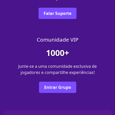
Falar Suporte
Comunidade VIP
1000+
Junte-se a uma comunidade exclusiva de
jogadores e compartilhe experiências!
Entrar Grupo