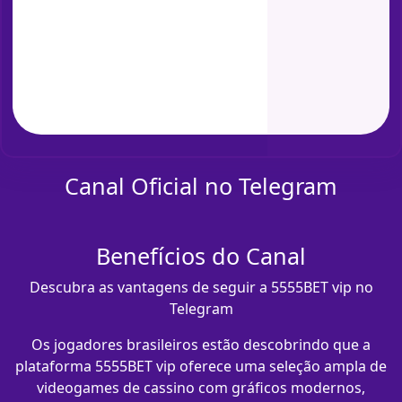
Canal Oficial no Telegram
Benefícios do Canal
Descubra as vantagens de seguir a 5555BET vip no
Telegram
Os jogadores brasileiros estão descobrindo que a
plataforma 5555BET vip oferece uma seleção ampla de
videogames de cassino com gráficos modernos,