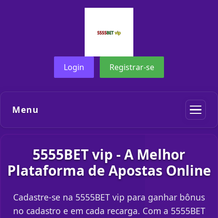
Login
Registrar-se
Menu
5555BET vip - A Melhor
Plataforma de Apostas Online
Cadastre-se na 5555BET vip para ganhar bônus
no cadastro e em cada recarga. Com a 5555BET