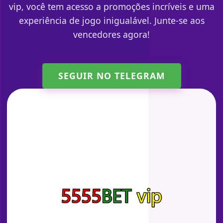
vip, você tem acesso a promoções incríveis e uma
experiência de jogo inigualável. Junte-se aos
vencedores agora!
SEGUIR NO TELEGRAM