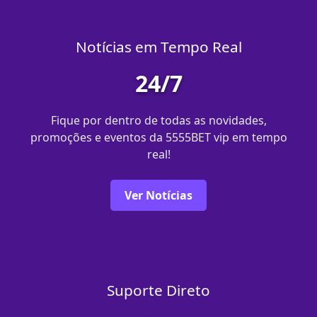
Notícias em Tempo Real
24/7
Fique por dentro de todas as novidades,
promoções e eventos da 5555BET vip em tempo
real!
Ver Notícias
Suporte Direto