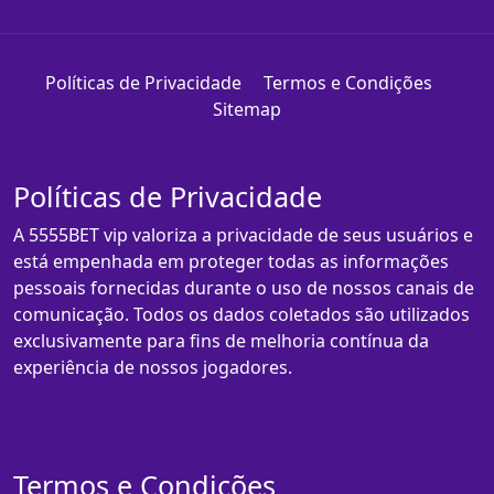
Políticas de Privacidade
Termos e Condições
Sitemap
Políticas de Privacidade
A 5555BET vip valoriza a privacidade de seus usuários e
está empenhada em proteger todas as informações
pessoais fornecidas durante o uso de nossos canais de
comunicação. Todos os dados coletados são utilizados
exclusivamente para fins de melhoria contínua da
experiência de nossos jogadores.
Termos e Condições