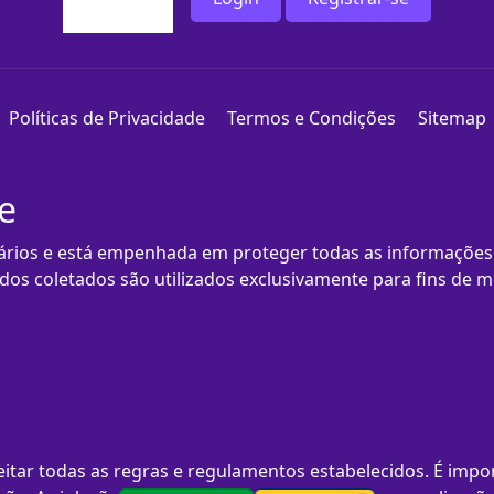
Políticas de Privacidade
Termos e Condições
Sitemap
de
uários e está empenhada em proteger todas as informações
os coletados são utilizados exclusivamente para fins de m
ar todas as regras e regulamentos estabelecidos. É impor