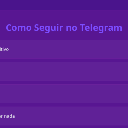
Como Seguir no Telegram
tivo
er nada