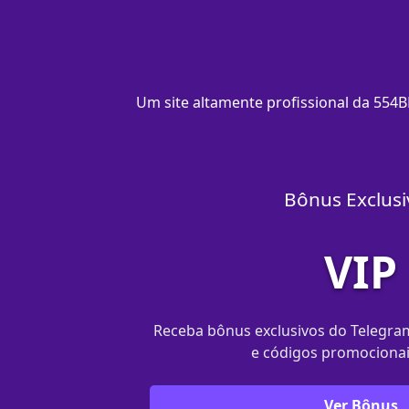
Um site altamente profissional da 554B
Bônus Exclusi
VIP
Receba bônus exclusivos do Telegra
e códigos promocionai
Ver Bônus