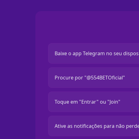
Baixe o app Telegram no seu disposi
Procure por "@554BETOficial"
Toque em "Entrar" ou "Join"
Ative as notificações para não perd