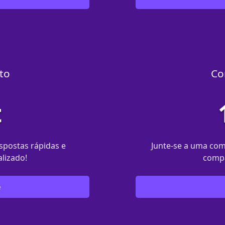
to
Co
t
espostas rápidas e
Junte-se a uma com
lizado!
compa
e