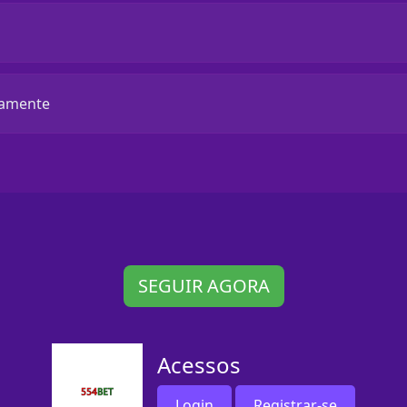
camente
SEGUIR AGORA
Acessos
Login
Registrar-se