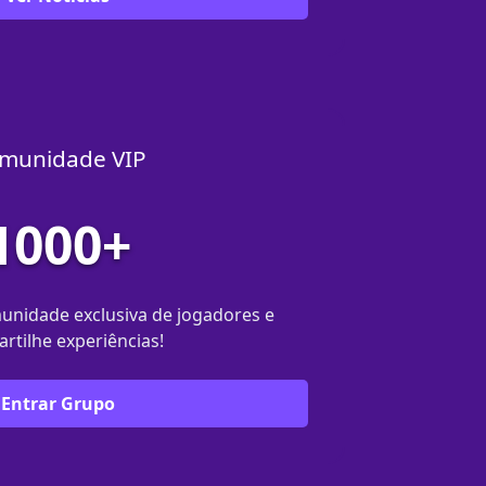
munidade VIP
1000+
unidade exclusiva de jogadores e
rtilhe experiências!
Entrar Grupo