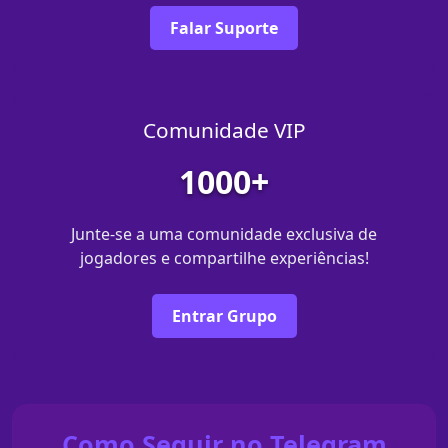
Falar Suporte
Comunidade VIP
1000+
Junte-se a uma comunidade exclusiva de
jogadores e compartilhe experiências!
Entrar Grupo
Como Seguir no Telegram