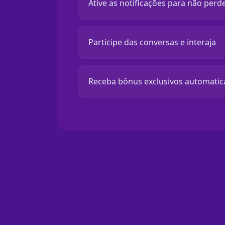
Ative as notificações para não perd
Participe das conversas e interaja
Receba bônus exclusivos automati