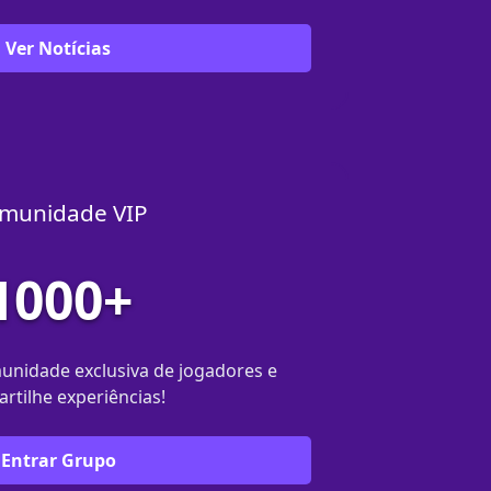
Ver Notícias
munidade VIP
1000+
unidade exclusiva de jogadores e
rtilhe experiências!
Entrar Grupo