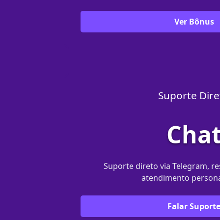
Ver Bônus
Suporte Dire
Cha
Suporte direto via Telegram, r
atendimento persona
Falar Suport