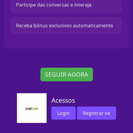
Participe das conversas e interaja
Receba bônus exclusivos automaticamente
SEGUIR AGORA
Acessos
Login
Registrar-se