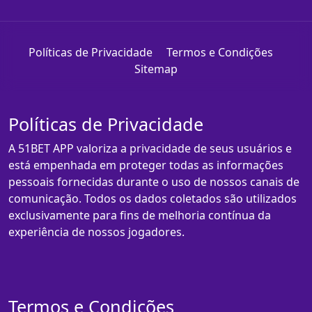
Políticas de Privacidade
Termos e Condições
Sitemap
Políticas de Privacidade
A 51BET APP valoriza a privacidade de seus usuários e
está empenhada em proteger todas as informações
pessoais fornecidas durante o uso de nossos canais de
comunicação. Todos os dados coletados são utilizados
exclusivamente para fins de melhoria contínua da
experiência de nossos jogadores.
Termos e Condições