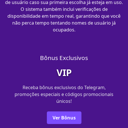
de usuário caso sua primeira escolha já esteja em uso.
O sistema também inclui verificações de
disponibilidade em tempo real, garantindo que você
não perca tempo tentando nomes de usuário já
ocupados.
Bônus Exclusivos
VIP
Receba bônus exclusivos do Telegram,
promoções especiais e códigos promocionais
únicos!
Ver Bônus