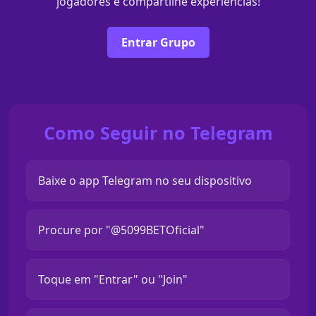
jogadores e compartilhe experiências!
Entrar Grupo
Como Seguir no Telegram
Baixe o app Telegram no seu dispositivo
Procure por "@5099BETOficial"
Toque em "Entrar" ou "Join"