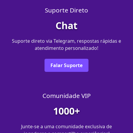
Suporte Direto
Chat
Suporte direto via Telegram, respostas rápidas e
atendimento personalizado!
Falar Suporte
Comunidade VIP
1000+
Junte-se a uma comunidade exclusiva de