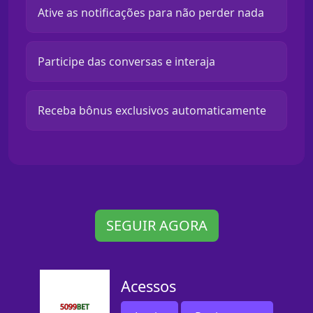
Ative as notificações para não perder nada
Participe das conversas e interaja
Receba bônus exclusivos automaticamente
SEGUIR AGORA
Acessos