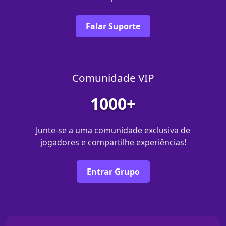
Falar Suporte
Comunidade VIP
1000+
Junte-se a uma comunidade exclusiva de
jogadores e compartilhe experiências!
Entrar Grupo