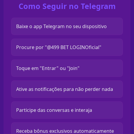
Como Seguir no Telegram
Baixe o app Telegram no seu dispositivo
Procure por "@499 BET LOGINOficial"
Toque em "Entrar" ou "Join"
Ative as notificações para não perder nada
Participe das conversas e interaja
Receba bônus exclusivos automaticamente