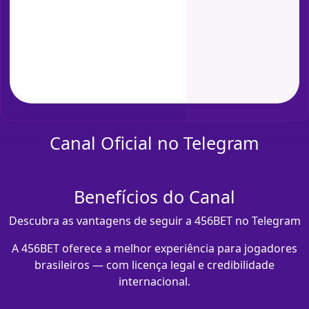
Canal Oficial no Telegram
Benefícios do Canal
Descubra as vantagens de seguir a 456BET no Telegram
A 456BET oferece a melhor experiência para jogadores
brasileiros — com licença legal e credibilidade
internacional.