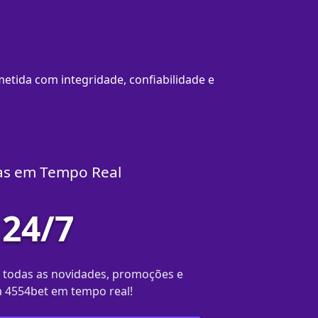
etida com integridade, confiabilidade e
as em Tempo Real
24/7
e todas as novidades, promoções e
a 4554bet em tempo real!