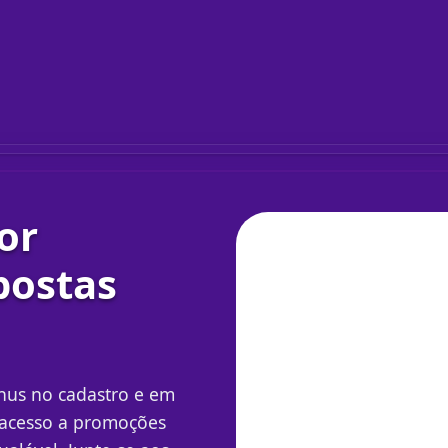
or
postas
nus no cadastro e em
 acesso a promoções