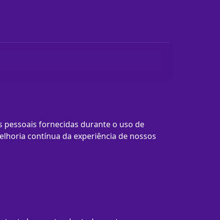
s pessoais fornecidas durante o uso de
elhoria contínua da experiência de nossos