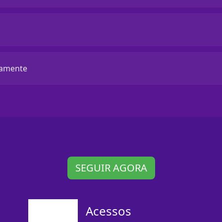
camente
SEGUIR AGORA
Acessos