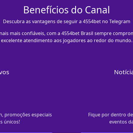
Benefícios do Canal
Descubra as vantagens de seguir a 4554bet no Telegram
nais mais confiáveis, com a 4554bet Brasil sempre comprom
excelente atendimento aos jogadores ao redor do mundo.
vos
Notíci
m, promoções especiais
Fique por dentro d
s únicos!
eventos d