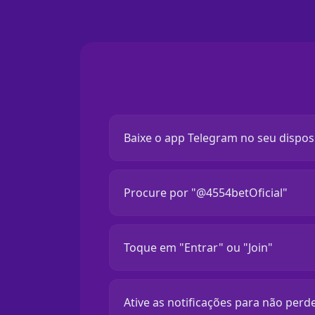
Baixe o app Telegram no seu disposi
Procure por "@4554betOficial"
Toque em "Entrar" ou "Join"
Ative as notificações para não perd