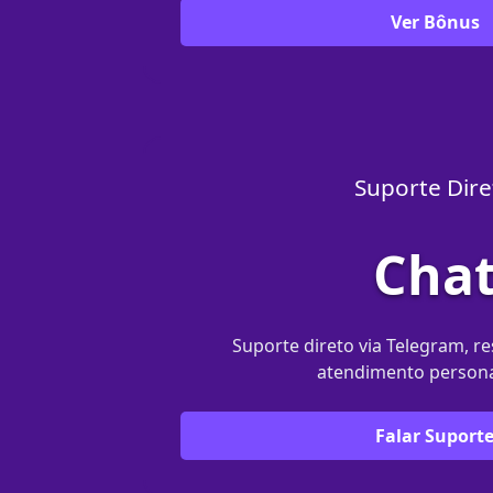
Ver Bônus
Suporte Dire
Cha
Suporte direto via Telegram, r
atendimento persona
Falar Suport