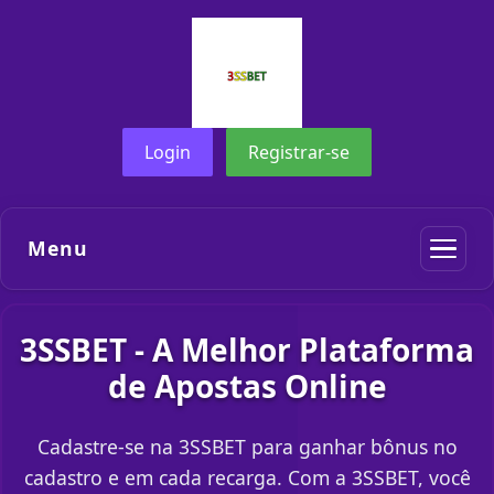
Login
Registrar-se
Menu
3SSBET - A Melhor Plataforma
de Apostas Online
Cadastre-se na 3SSBET para ganhar bônus no
cadastro e em cada recarga. Com a 3SSBET, você