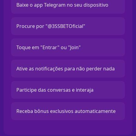
Baixe o app Telegram no seu dispositivo
Procure por "@3SSBETOficial"
Toque em "Entrar" ou "Join"
Ative as notificações para não perder nada
Participe das conversas e interaja
Receba bônus exclusivos automaticamente