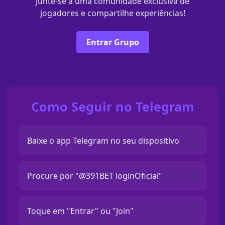
Junte-se a uma comunidade exclusiva de
jogadores e compartilhe experiências!
Entrar Grupo
Como Seguir no Telegram
Baixe o app Telegram no seu dispositivo
Procure por "@391BET loginOficial"
Toque em "Entrar" ou "Join"