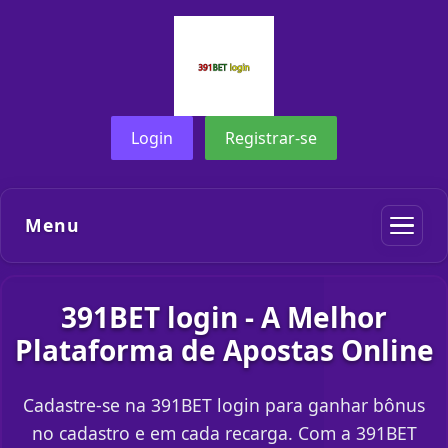
Login
Registrar-se
Menu
391BET login - A Melhor
Plataforma de Apostas Online
Cadastre-se na 391BET login para ganhar bônus
no cadastro e em cada recarga. Com a 391BET