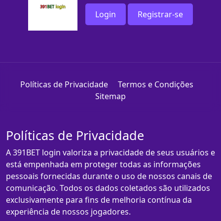
Login
Registrar-se
Políticas de Privacidade
Termos e Condições
Sitemap
Políticas de Privacidade
A 391BET login valoriza a privacidade de seus usuários e
está empenhada em proteger todas as informações
pessoais fornecidas durante o uso de nossos canais de
comunicação. Todos os dados coletados são utilizados
exclusivamente para fins de melhoria contínua da
experiência de nossos jogadores.