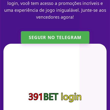
login, você tem acesso a promoções incríveis e
uma experiência de jogo inigualável. Junte-se aos
vencedores agora!
SEGUIR NO TELEGRAM