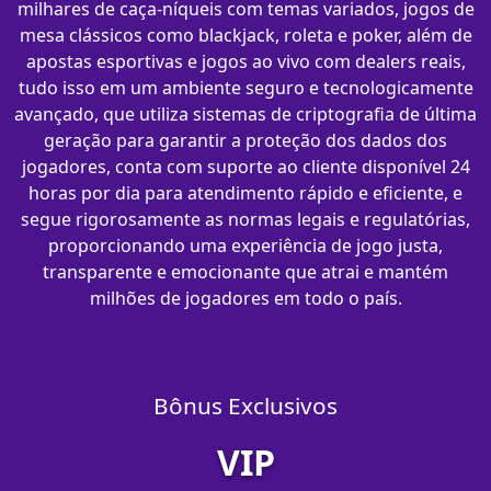
milhares de caça-níqueis com temas variados, jogos de
mesa clássicos como blackjack, roleta e poker, além de
apostas esportivas e jogos ao vivo com dealers reais,
tudo isso em um ambiente seguro e tecnologicamente
avançado, que utiliza sistemas de criptografia de última
geração para garantir a proteção dos dados dos
jogadores, conta com suporte ao cliente disponível 24
horas por dia para atendimento rápido e eficiente, e
segue rigorosamente as normas legais e regulatórias,
proporcionando uma experiência de jogo justa,
transparente e emocionante que atrai e mantém
milhões de jogadores em todo o país.
Bônus Exclusivos
VIP