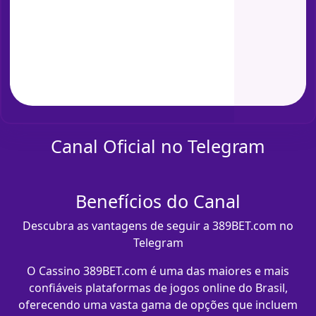
Canal Oficial no Telegram
Benefícios do Canal
Descubra as vantagens de seguir a 389BET.com no
Telegram
O Cassino 389BET.com é uma das maiores e mais
confiáveis plataformas de jogos online do Brasil,
oferecendo uma vasta gama de opções que incluem