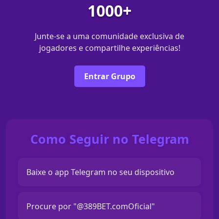
1000+
Junte-se a uma comunidade exclusiva de
jogadores e compartilhe experiências!
Entrar Grupo
Como Seguir no Telegram
Baixe o app Telegram no seu dispositivo
Procure por "@389BET.comOficial"