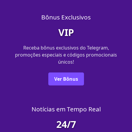
Bônus Exclusivos
VIP
Receba bônus exclusivos do Telegram,
promoções especiais e códigos promocionais
únicos!
Ver Bônus
Notícias em Tempo Real
24/7