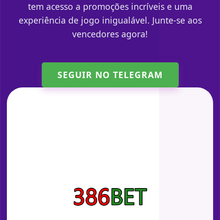
tem acesso a promoções incríveis e uma
experiência de jogo inigualável. Junte-se aos
vencedores agora!
SEGUIR NO TELEGRAM