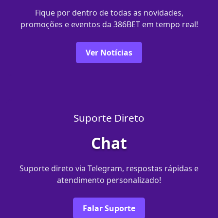
Fique por dentro de todas as novidades,
promoções e eventos da 386BET em tempo real!
Ver Notícias
Suporte Direto
Chat
Suporte direto via Telegram, respostas rápidas e
atendimento personalizado!
Falar Suporte