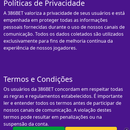
Políticas de Privacidade
A 386BET valoriza a privacidade de seus usuários e está
empenhada em proteger todas as informações
pessoais fornecidas durante o uso de nossos canais de
comunicação. Todos os dados coletados são utilizados
exclusivamente para fins de melhoria contínua da
experiência de nossos jogadores.
Termos e Condições
Os usuários da 386BET concordam em respeitar todas
as regras e regulamentos estabelecidos. É importante
ler e entender todos os termos antes de participar de
nossos canais de comunicação. A violação destes
termos pode resultar em penalizações ou na
suspensão da conta.