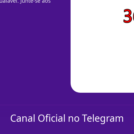
ualável. Junte-se aos
Canal Oficial no Telegram