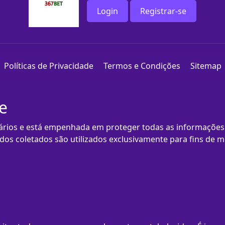
Login
Registrar-se
Políticas de Privacidade
Termos e Condições
Sitemap
de
uários e está empenhada em proteger todas as informações
os coletados são utilizados exclusivamente para fins de m