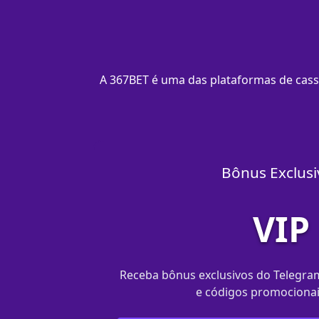
A 367BET é uma das plataformas de cassin
Bônus Exclusi
VIP
Receba bônus exclusivos do Telegra
e códigos promocionai