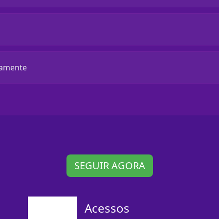
camente
SEGUIR AGORA
Acessos