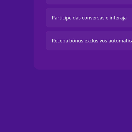
Participe das conversas e interaja
Receba bônus exclusivos automati