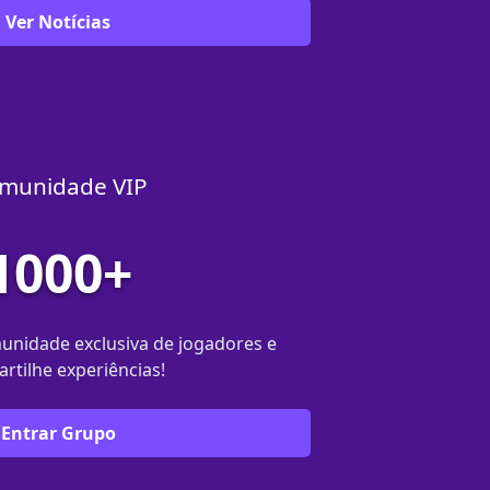
Ver Notícias
munidade VIP
1000+
unidade exclusiva de jogadores e
rtilhe experiências!
Entrar Grupo