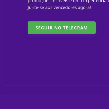
promoções incríveis e uma experiência d
Junte-se aos vencedores agora!
SEGUIR NO TELEGRAM