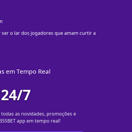
am
 ser o lar dos jogadores que amam curtir a
as em Tempo Real
24/7
e todas as novidades, promoções e
355BET app em tempo real!