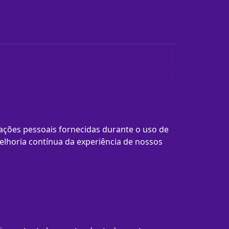
ações pessoais fornecidas durante o uso de
elhoria contínua da experiência de nossos