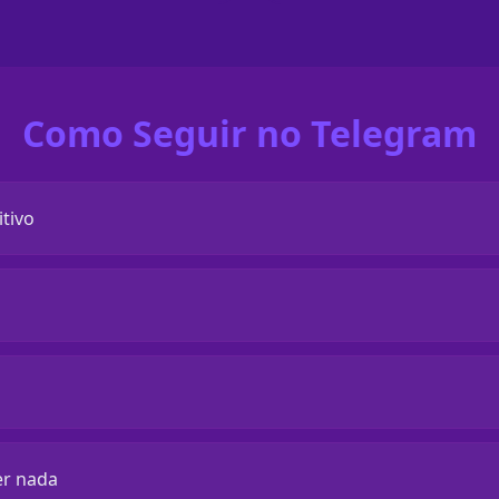
Como Seguir no Telegram
tivo
er nada