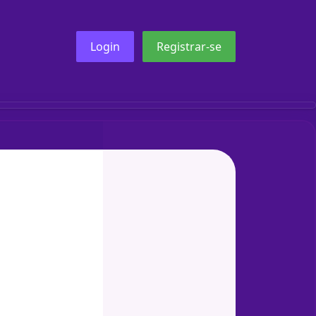
Login
Registrar-se