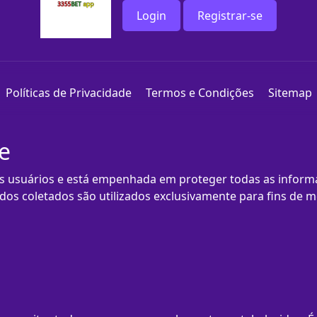
Login
Registrar-se
Políticas de Privacidade
Termos e Condições
Sitemap
de
us usuários e está empenhada em proteger todas as inform
os coletados são utilizados exclusivamente para fins de m