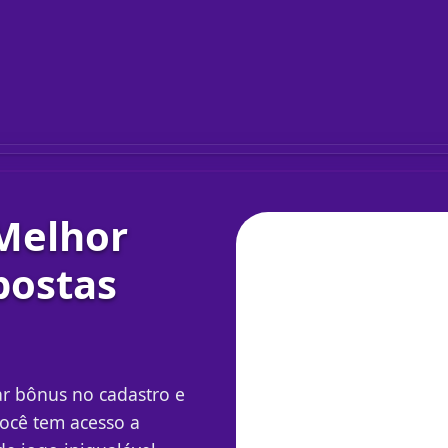
 Melhor
postas
r bônus no cadastro e
ocê tem acesso a