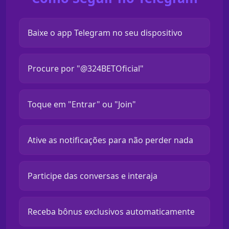
Baixe o app Telegram no seu dispositivo
Procure por "@324BETOficial"
Toque em "Entrar" ou "Join"
Ative as notificações para não perder nada
Participe das conversas e interaja
Receba bônus exclusivos automaticamente