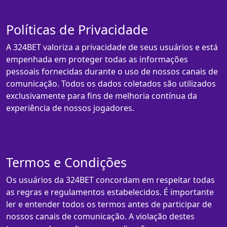
Políticas de Privacidade
A 324BET valoriza a privacidade de seus usuários e está
empenhada em proteger todas as informações
pessoais fornecidas durante o uso de nossos canais de
comunicação. Todos os dados coletados são utilizados
exclusivamente para fins de melhoria contínua da
experiência de nossos jogadores.
Termos e Condições
Os usuários da 324BET concordam em respeitar todas
as regras e regulamentos estabelecidos. É importante
ler e entender todos os termos antes de participar de
nossos canais de comunicação. A violação destes