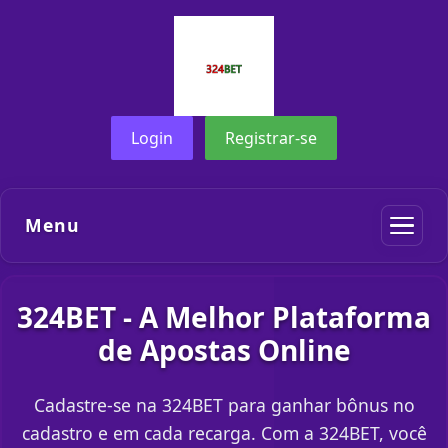
Login
Registrar-se
Menu
324BET - A Melhor Plataforma
de Apostas Online
Cadastre-se na 324BET para ganhar bônus no
cadastro e em cada recarga. Com a 324BET, você