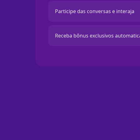
Participe das conversas e interaja
Receba bônus exclusivos automati