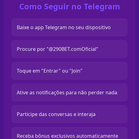
Como Seguir no Telegram
Baixe o app Telegram no seu dispositivo
Procure por "@290BET.comOficial"
Toque em "Entrar" ou "Join"
Ative as notificações para não perder nada
Participe das conversas e interaja
Receba bônus exclusivos automaticamente