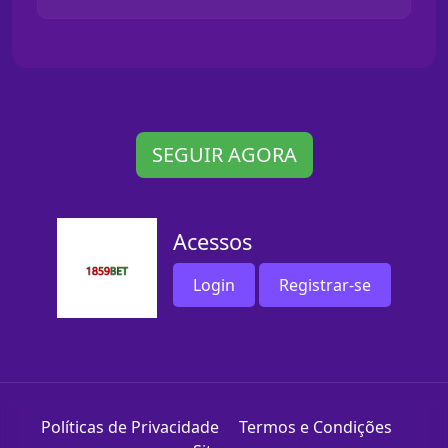
SEGUIR AGORA
Acessos
Login
Registrar-se
Políticas de Privacidade
Termos e Condições