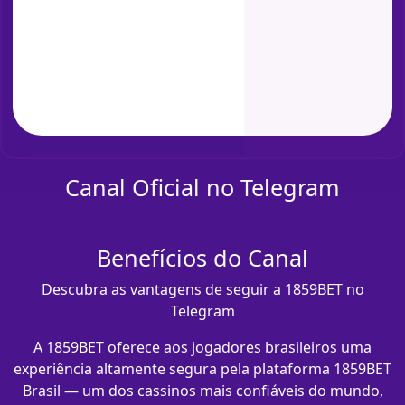
Canal Oficial no Telegram
Benefícios do Canal
Descubra as vantagens de seguir a 1859BET no
Telegram
A 1859BET oferece aos jogadores brasileiros uma
experiência altamente segura pela plataforma 1859BET
Brasil — um dos cassinos mais confiáveis do mundo,