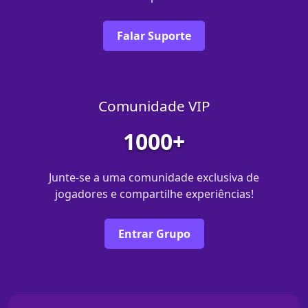
Falar Suporte
Comunidade VIP
1000+
Junte-se a uma comunidade exclusiva de
jogadores e compartilhe experiências!
Entrar Grupo