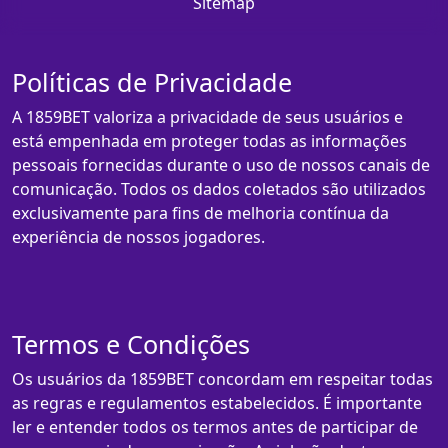
Sitemap
Políticas de Privacidade
A 1859BET valoriza a privacidade de seus usuários e
está empenhada em proteger todas as informações
pessoais fornecidas durante o uso de nossos canais de
comunicação. Todos os dados coletados são utilizados
exclusivamente para fins de melhoria contínua da
experiência de nossos jogadores.
Termos e Condições
Os usuários da 1859BET concordam em respeitar todas
as regras e regulamentos estabelecidos. É importante
ler e entender todos os termos antes de participar de