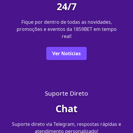
24/7
Fique por dentro de todas as novidades,
promoções e eventos da 1859BET em tempo
real!
Ver Notícias
Suporte Direto
Chat
Suporte direto via Telegram, respostas rápidas e
atendimento personalizado!