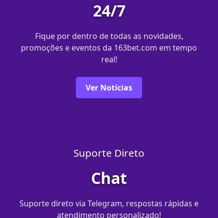
24/7
Fique por dentro de todas as novidades,
promoções e eventos da 163bet.com em tempo
real!
Ver Notícias
Suporte Direto
Chat
Suporte direto via Telegram, respostas rápidas e
atendimento personalizado!