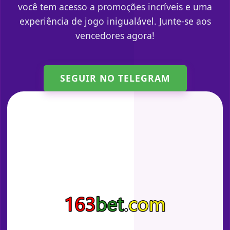
você tem acesso a promoções incríveis e uma
experiência de jogo inigualável. Junte-se aos
vencedores agora!
SEGUIR NO TELEGRAM