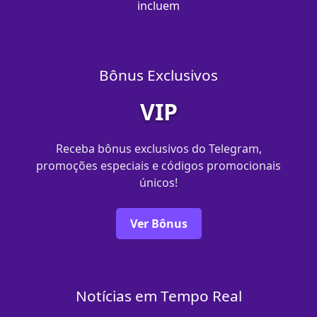
incluem
Bônus Exclusivos
VIP
Receba bônus exclusivos do Telegram,
promoções especiais e códigos promocionais
únicos!
Ver Bônus
Notícias em Tempo Real