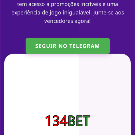
tem acesso a promoções incríveis e uma
experiência de jogo inigualável. Junte-se aos
vencedores agora!
SEGUIR NO TELEGRAM