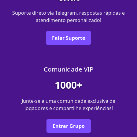
Suporte direto via Telegram, respostas rápidas e
atendimento personalizado!
Falar Suporte
Comunidade VIP
1000+
Junte-se a uma comunidade exclusiva de
jogadores e compartilhe experiências!
Entrar Grupo