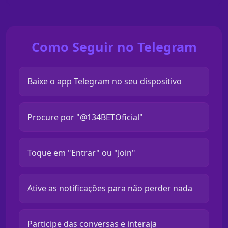
Como Seguir no Telegram
Baixe o app Telegram no seu dispositivo
Procure por "@134BETOficial"
Toque em "Entrar" ou "Join"
Ative as notificações para não perder nada
Participe das conversas e interaja