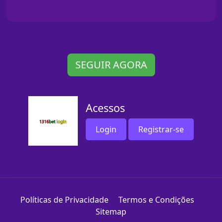
SEGUIR AGORA
Acessos
Login
Registrar-se
Políticas de Privacidade
Termos e Condições
Sitemap