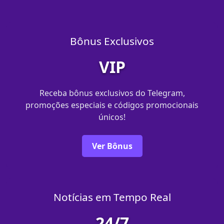
Bônus Exclusivos
VIP
Receba bônus exclusivos do Telegram,
promoções especiais e códigos promocionais
únicos!
Ver Bônus
Notícias em Tempo Real
24/7