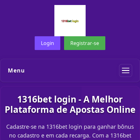
Login
Registrar-se
Menu
1316bet login - A Melhor
Plataforma de Apostas Online
Cadastre-se na 1316bet login para ganhar bônus
no cadastro e em cada recarga. Com a 1316bet