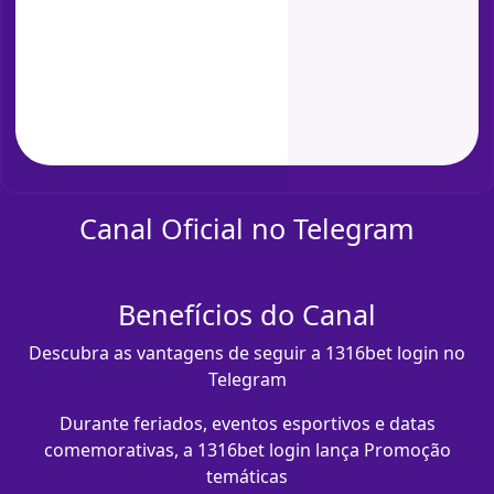
Canal Oficial no Telegram
Benefícios do Canal
Descubra as vantagens de seguir a 1316bet login no
Telegram
Durante feriados, eventos esportivos e datas
comemorativas, a 1316bet login lança Promoção
temáticas