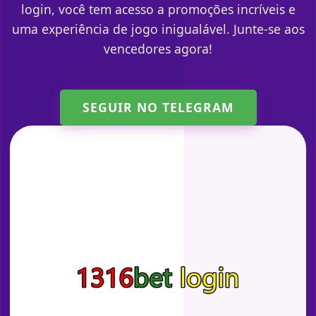
login, você tem acesso a promoções incríveis e
uma experiência de jogo inigualável. Junte-se aos
vencedores agora!
SEGUIR NO TELEGRAM