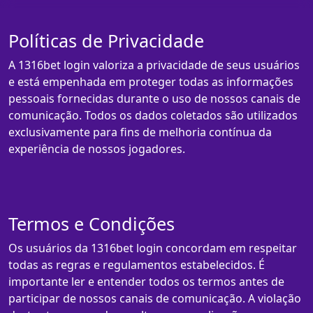
Políticas de Privacidade
A 1316bet login valoriza a privacidade de seus usuários
e está empenhada em proteger todas as informações
pessoais fornecidas durante o uso de nossos canais de
comunicação. Todos os dados coletados são utilizados
exclusivamente para fins de melhoria contínua da
experiência de nossos jogadores.
Termos e Condições
Os usuários da 1316bet login concordam em respeitar
todas as regras e regulamentos estabelecidos. É
importante ler e entender todos os termos antes de
participar de nossos canais de comunicação. A violação