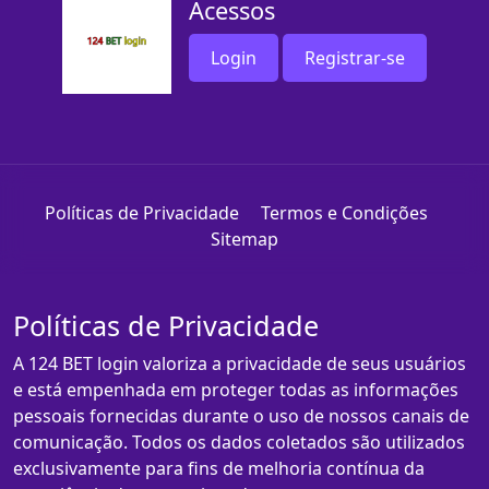
Acessos
Login
Registrar-se
Políticas de Privacidade
Termos e Condições
Sitemap
Políticas de Privacidade
A 124 BET login valoriza a privacidade de seus usuários
e está empenhada em proteger todas as informações
pessoais fornecidas durante o uso de nossos canais de
comunicação. Todos os dados coletados são utilizados
exclusivamente para fins de melhoria contínua da