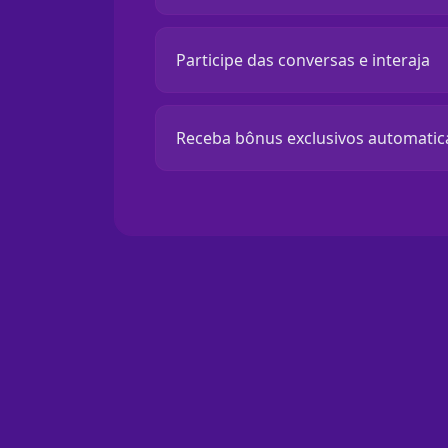
Participe das conversas e interaja
Receba bônus exclusivos automati