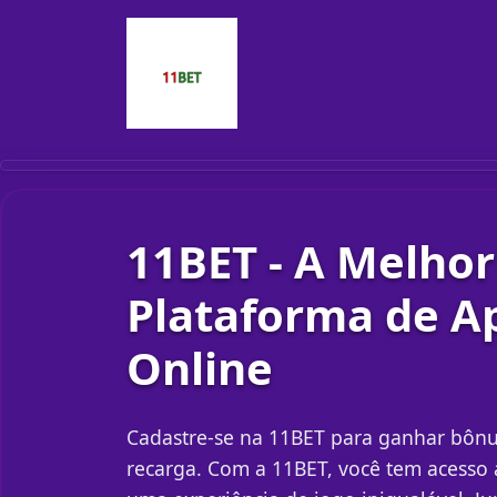
11BET - A Melhor
Plataforma de A
Online
Cadastre-se na 11BET para ganhar bônu
recarga. Com a 11BET, você tem acesso 