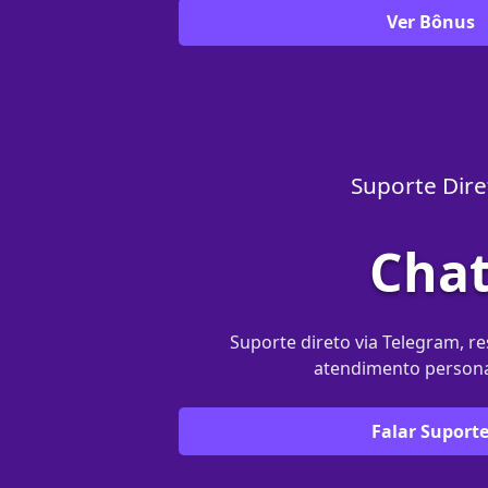
Ver Bônus
Suporte Dire
Cha
Suporte direto via Telegram, r
atendimento persona
Falar Suport