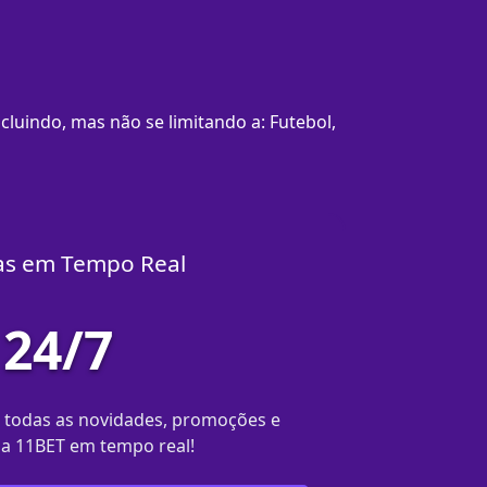
luindo, mas não se limitando a: Futebol,
as em Tempo Real
24/7
e todas as novidades, promoções e
da 11BET em tempo real!