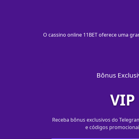
O cassino online 11BET oferece uma gran
Bônus Exclusi
VIP
Receba bônus exclusivos do Telegra
e códigos promocionai