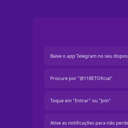
Baixe o app Telegram no seu disposi
Procure por "@11BETOficial"
Toque em "Entrar" ou "Join"
Ative as notificações para não perd