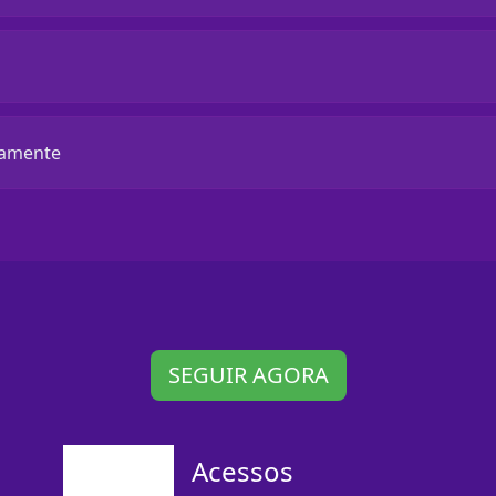
camente
SEGUIR AGORA
Acessos